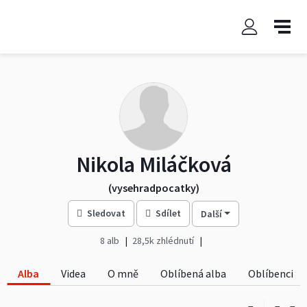
Nikola Miláčková
(vysehradpocatky)
Sledovat
Sdílet
Další
8 alb
28,5k zhlédnutí
Alba
Videa
O mně
Oblíbená alba
Oblíbenci